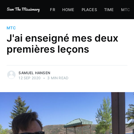
FR
HOME
PLACES
TIME
MTC
MTC
J'ai enseigné mes deux
premières leçons
SAMUEL HANSEN
12 SEP 2020
•
3 MIN READ