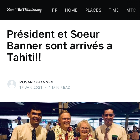
FR
HOME
PLACES
TIME
MTC
Président et Soeur
Banner sont arrivés a
Tahiti!!
ROSARIO HANSEN
17 JAN 2021
•
1 MIN READ