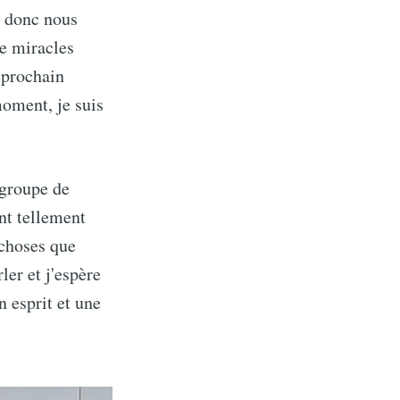
, donc nous
de miracles
e prochain
moment, je suis
 groupe de
ont tellement
 choses que
ler et j'espère
 esprit et une