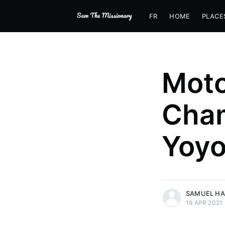
FR
HOME
PLACE
Moto
Cha
Yoy
more posts
SAMUEL H
19 APR 2021