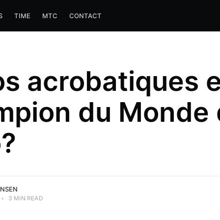
S
TIME
MTC
CONTACT
s acrobatiques e
mpion du Monde 
o?
ANSEN
•
3 MIN READ